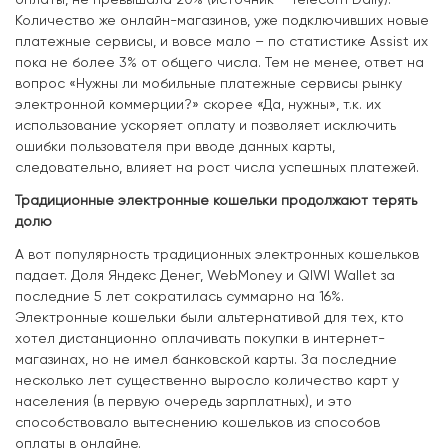
оплаты, не превышала 20% (источник – Telecom Daily).
Количество же онлайн-магазинов, уже подключивших новые
платежные сервисы, и вовсе мало – по статистике Assist их
пока не более 3% от общего числа. Тем не менее, ответ на
вопрос «Нужны ли мобильные платежные сервисы рынку
электронной коммерции?» скорее «Да, нужны», т.к. их
использование ускоряет оплату и позволяет исключить
ошибки пользователя при вводе данных карты,
следовательно, влияет на рост числа успешных платежей.
Традиционные электронные кошельки продолжают терять
долю
А вот популярность традиционных электронных кошельков
падает. Доля Яндекс Денег, WebMoney и QIWI Wallet за
последние 5 лет сократилась суммарно на 16%.
Электронные кошельки были альтернативой для тех, кто
хотел дистанционно оплачивать покупки в интернет-
магазинах, но не имел банковской карты. За последние
несколько лет существенно выросло количество карт у
населения (в первую очередь зарплатных), и это
способствовало вытеснению кошельков из способов
оплаты в онлайне.