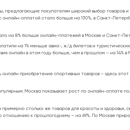
ы, предлагающие покупателям широкий выбор товаров и 
с онлайн-оплатой стало больше на 130%, в Санкт-Петербу
ло на 8% больше онлайн-платежей в Москве и Санкт-Пете
атили на 1% меньше авиа-, ж/д билетов и туристических п
я онлайн в этом году больше, чем в прошлом – на 14% в 
онлайн приобретение спортивных товаров – здесь этот се
пулярным: Москва показывает рост по онлайн-оплате пол
 примерно столько же товаров для красоты и здоровья, с
о отношению к прошлогоднему – на 69%. По Москве прирос