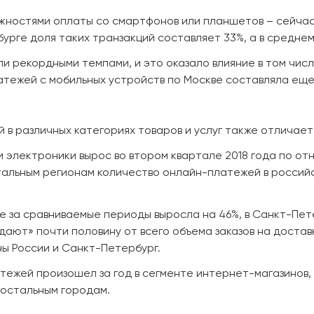
ожностями оплаты со смартфонов или планшетов – сейча
рге доля таких транзакций составляет 33%, а в среднем
ли рекордными темпами, и это оказало влияние в том чис
латежей с мобильных устройств по Москве составляла еще
в различных категориях товаров и услуг также отличает
и электроники вырос во втором квартале 2018 года по отн
тальным регионам количество онлайн-платежей в россий
е за сравниваемые периоды выросла на 46%, в Санкт-Пет
едают» почти половину от всего объема заказов на достав
ны России и Санкт-Петербург.
ежей произошел за год в сегменте интернет-магазинов, 
 остальным городам.