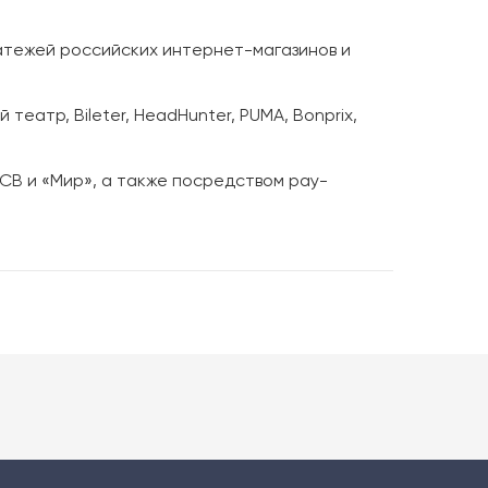
атежей российских интернет-магазинов и
еатр, Bileter, HeadHunter, PUMA, Bonprix,
 JCB и «Мир», а также посредством pay-