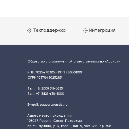
Техподдержка
Интеграция
Общество с ограниченной ответственностью «Ассист»
ИНН 7825478305 / КПП 780601001
ОГРН 1037843025285
Тел.:
8 (800) 511-6355
Тел.:
+7 (812) 438-1000
E-mail:
support@assist.ru
Адрес места нахождения:
195027
,
Россия, Санкт-Петербург
,
пр-т Шаумяна, д. 4, корп. 1, лит. А, пом. 35Н, оф. 308