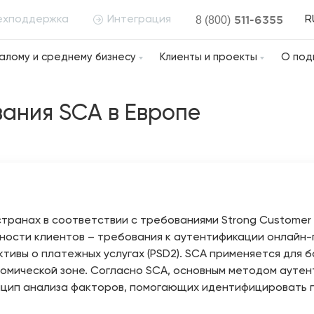
511-6355
ехподдержка
Интеграция
8 (800)
R
алому и среднему бизнесу
Клиенты и проекты
О под
вания SCA в Европе
транах в соответствии с требованиями Strong Customer A
нности клиентов – требования к аутентификации онлайн-
ктивы о платежных услугах (PSD2). SCA применяется для
омической зоне. Согласно SCA, основным методом аутен
принцип анализа факторов, помогающих идентифицировать