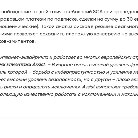
вобождение от действия требований SCA при проведении
родавцом платежи по подписке, сделки на сумму до 30 е
мошеннические). Такой анализ рисков в режиме реально
ниями позволяет сохранить платежную конверсию на высо
ков-эмитентов.
интернет-эквайринга и работает во многих европейских ст
и клиентами Assist
. – В Европе очень высокий уровень ф
ель которой – борьба с киберпреступностью и усиление 
рует высокий уровень безопасности, но с другой – плохо в
 риски и определять исключения. Assist выполняет требо
воляющую качественно работать с исключениями и максим