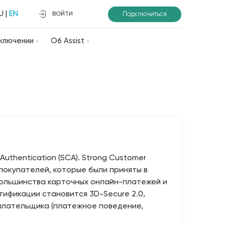
U
|
EN
Подключиться
ВОЙТИ
ключении
Об Assist
uthentication (SCA). Strong Customer
покупателей, которые были приняты в
 большинства карточных онлайн-платежей и
тификации становится 3D-Secure 2.0,
 плательщика (платежное поведение,