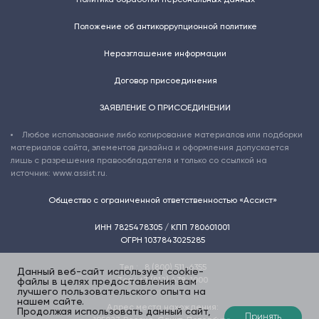
Политика обработки персональных данных
Положение об антикоррупционной политике
Неразглашение информации
Договор присоединения
ЗАЯВЛЕНИЕ О ПРИСОЕДИНЕНИИ
Любое использование либо копирование материалов или подборки
материалов сайта, элементов дизайна и оформления допускается
лишь с разрешения правообладателя и только со ссылкой на
источник: www.assist.ru.
Общество с ограниченной ответственностью «Ассист»
ИНН 7825478305 / КПП 780601001
ОГРН 1037843025285
Тел.:
8 (800) 511-6355
Данный веб-сайт использует cookie-
Тел.:
+7 (812) 438-1000
файлы в целях предоставления вам
лучшего пользовательского опыта на
нашем сайте.
Адрес места нахождения:
Продолжая использовать данный сайт,
Принять