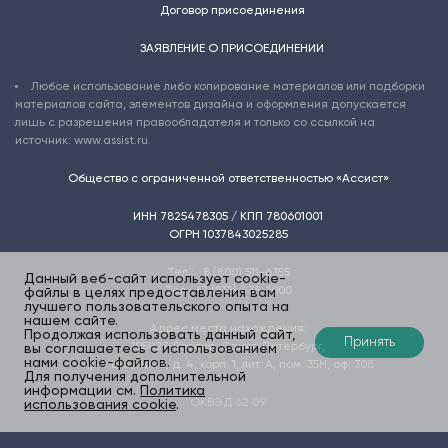
Договор присоединения
ЗАЯВЛЕНИЕ О ПРИСОЕДИНЕНИИ
Любое использование либо копирование материалов или подборки
материалов сайта, элементов дизайна и оформления допускается
лишь с разрешения правообладателя и только со ссылкой на
источник: www.assist.ru.
Общество с ограниченной ответственностью «Ассист»
ИНН 7825478305 / КПП 780601001
ОГРН 1037843025285
Тел.:
8 (800) 511-6355
Данный веб-сайт использует cookie-
Тел.:
+7 (812) 438-1000
файлы в целях предоставления вам
лучшего пользовательского опыта на
нашем сайте.
Адрес места нахождения:
Продолжая использовать данный сайт,
Принять
195027
,
Россия, Санкт-Петербург
,
вы соглашаетесь с использованием
нами cookie-файлов.
пр-т Шаумяна, д. 4, корп. 1, лит. А, пом. 35Н, оф. 308
Для получения дополнительной
информации см.
Политика
ОКВЭД 62.09
использования cookie
.