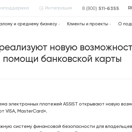
511-6355
ехподдержка
Интеграция
8 (800)
R
алому и среднему бизнесу
Клиенты и проекты
О под
T реализуют новую возможнос
и помощи банковской карты
ема электронных платежей ASSIST открывают новую воз
т VISA, MasterCard».
ежную систему финансовой безопасности для владельце