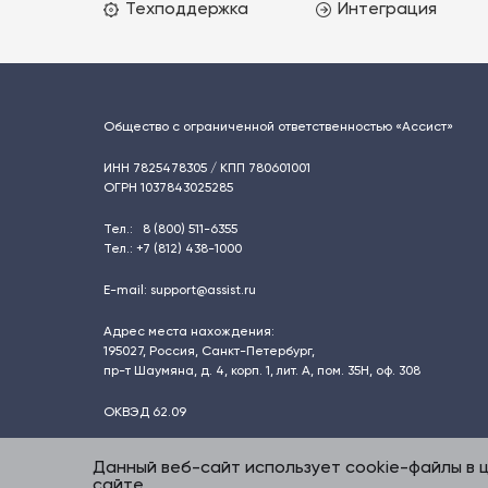
Техподдержка
Интеграция
Общество с ограниченной ответственностью «Ассист»
ИНН 7825478305 / КПП 780601001
ОГРН 1037843025285
Тел.:
8 (800) 511-6355
Тел.:
+7 (812) 438-1000
E-mail:
support@assist.ru
Адрес места нахождения:
195027
,
Россия, Санкт-Петербург
,
пр-т Шаумяна, д. 4, корп. 1, лит. А, пом. 35Н, оф. 308
ОКВЭД 62.09
Данный веб-сайт использует cookie-файлы в 
сайте.