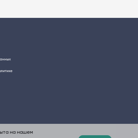
данных
олитике
пыта на нашем