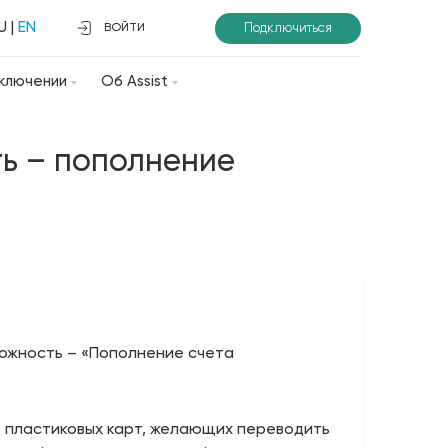
U
|
EN
Подключиться
ВОЙТИ
ключении
Об Assist
ть – пополнение
можность – «Пополнение счета
в пластиковых карт, желающих переводить