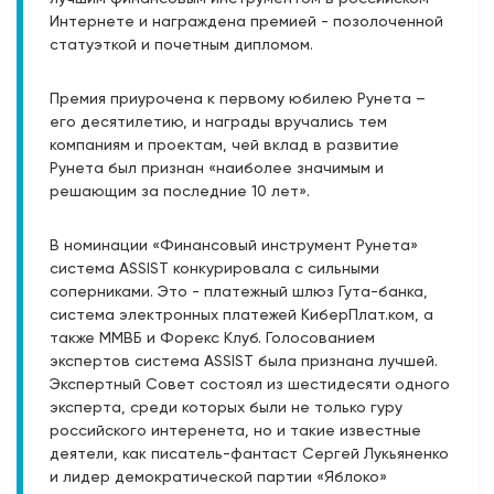
Интернете и награждена премией - позолоченной
статуэткой и почетным дипломом.
Премия приурочена к первому юбилею Рунета –
его десятилетию, и награды вручались тем
компаниям и проектам, чей вклад в развитие
Рунета был признан «наиболее значимым и
решающим за последние 10 лет».
В номинации «Финансовый инструмент Рунета»
система ASSIST конкурировала с сильными
соперниками. Это - платежный шлюз Гута-банка,
система электронных платежей КиберПлат.ком, а
также ММВБ и Форекс Клуб. Голосованием
экспертов система ASSIST была признана лучшей.
Экспертный Совет состоял из шестидесяти одного
эксперта, среди которых были не только гуру
российского интеренета, но и такие извеcтные
деятели, как писатель-фантаст Сергей Лукьяненко
и лидер демократической партии «Яблоко»