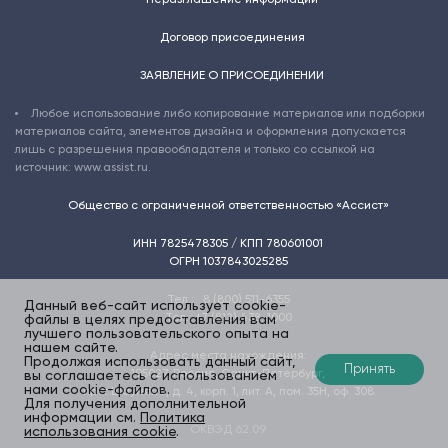
Неразглашение информации
Договор присоединения
ЗАЯВЛЕНИЕ О ПРИСОЕДИНЕНИИ
Любое использование либо копирование материалов или подборки
материалов сайта, элементов дизайна и оформления допускается
лишь с разрешения правообладателя и только со ссылкой на
источник: www.assist.ru.
Общество с ограниченной ответственностью «Ассист»
ИНН 7825478305 / КПП 780601001
ОГРН 1037843025285
Тел.:
8 (800) 511-6355
Данный веб-сайт использует cookie-
Тел.:
+7 (812) 438-1000
файлы в целях предоставления вам
лучшего пользовательского опыта на
нашем сайте.
Адрес места нахождения:
Продолжая использовать данный сайт,
Принять
195027
,
Россия, Санкт-Петербург
,
вы соглашаетесь с использованием
нами cookie-файлов.
пр-т Шаумяна, д. 4, корп. 1, лит. А, пом. 35Н, оф. 308
Для получения дополнительной
информации см.
Политика
ОКВЭД 62.09
использования cookie
.