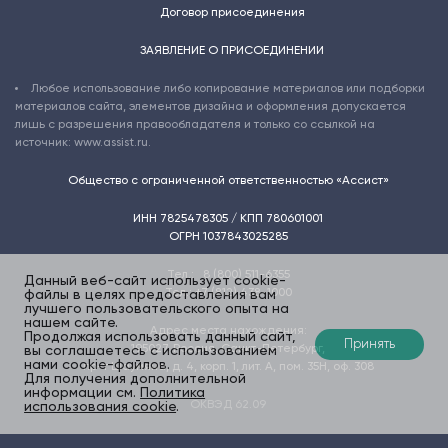
Договор присоединения
ЗАЯВЛЕНИЕ О ПРИСОЕДИНЕНИИ
Любое использование либо копирование материалов или подборки
материалов сайта, элементов дизайна и оформления допускается
лишь с разрешения правообладателя и только со ссылкой на
источник: www.assist.ru.
Общество с ограниченной ответственностью «Ассист»
ИНН 7825478305 / КПП 780601001
ОГРН 1037843025285
Тел.:
8 (800) 511-6355
Данный веб-сайт использует cookie-
Тел.:
+7 (812) 438-1000
файлы в целях предоставления вам
лучшего пользовательского опыта на
нашем сайте.
Адрес места нахождения:
Продолжая использовать данный сайт,
Принять
195027
,
Россия, Санкт-Петербург
,
вы соглашаетесь с использованием
нами cookie-файлов.
пр-т Шаумяна, д. 4, корп. 1, лит. А, пом. 35Н, оф. 308
Для получения дополнительной
информации см.
Политика
ОКВЭД 62.09
использования cookie
.